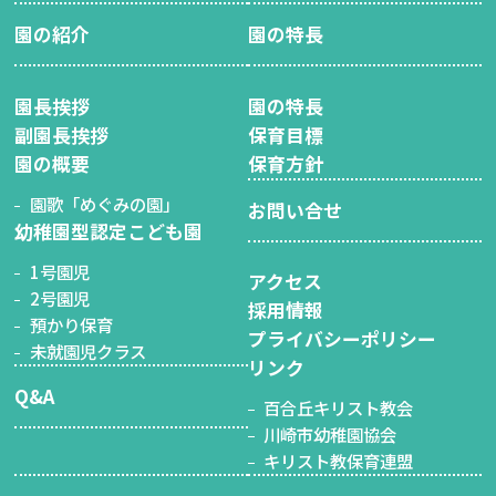
園の紹介
園の特長
園長挨拶
園の特長
副園長挨拶
保育目標
園の概要
保育方針
園歌「めぐみの園」
お問い合せ
幼稚園型認定こども園
1号園児
アクセス
2号園児
採用情報
預かり保育
プライバシーポリシー
未就園児クラス
リンク
Q&A
百合丘キリスト教会
川崎市幼稚園協会
キリスト教保育連盟