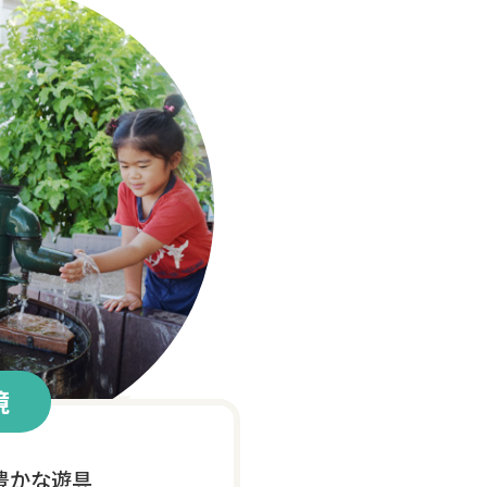
境
豊かな遊具