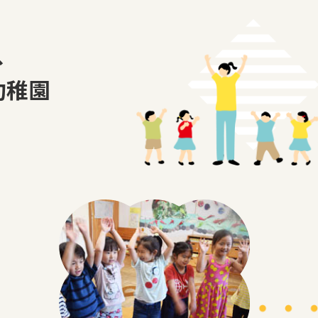
、
幼稚園
。