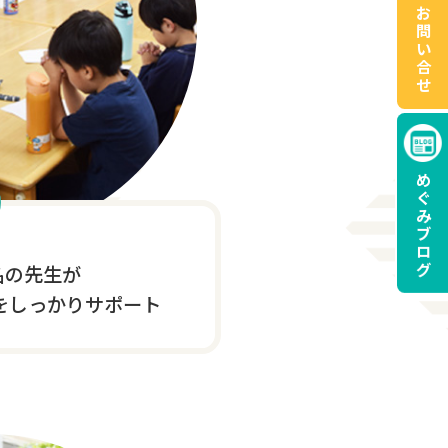
お
問
い
合
せ
め
ぐ
み
ブ
ロ
グ
名の先生が
をしっかりサポート