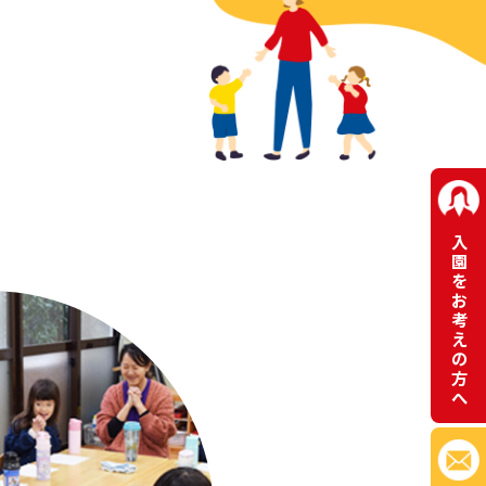
入
園
を
お
考
え
の
方
へ