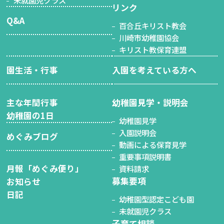
未就園児クラス
リンク
Q&A
百合丘キリスト教会
川崎市幼稚園協会
キリスト教保育連盟
園生活・行事
入園を考えている方へ
主な年間行事
幼稚園見学・説明会
幼稚園の1日
幼稚園見学
入園説明会
めぐみブログ
動画による保育見学
重要事項説明書
月報「めぐみ便り」
資料請求
募集要項
お知らせ
日記
幼稚園型認定こども園
未就園児クラス
子育て相談