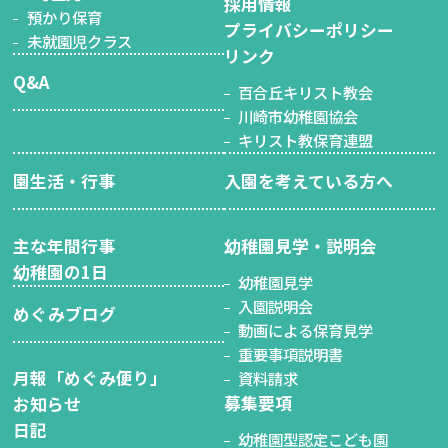
採用情報
預かり保育
プライバシーポリシー
未就園児クラス
リンク
Q&A
百合丘キリスト教会
川崎市幼稚園協会
キリスト教保育連盟
園生活・行事
入園を考えている方へ
主な年間行事
幼稚園見学・説明会
幼稚園の1日
幼稚園見学
入園説明会
めぐみブログ
動画による保育見学
重要事項説明書
月報「めぐみ便り」
資料請求
募集要項
お知らせ
日記
幼稚園型認定こども園