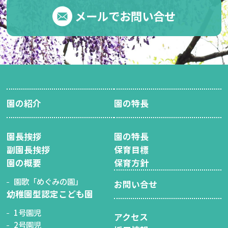
メールでお問い合せ
園の紹介
園の特長
園長挨拶
園の特長
副園長挨拶
保育目標
園の概要
保育方針
園歌「めぐみの園」
お問い合せ
幼稚園型認定こども園
1号園児
アクセス
2号園児