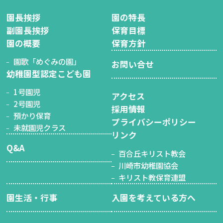
園長挨拶
園の特長
副園長挨拶
保育目標
園の概要
保育方針
園歌「めぐみの園」
お問い合せ
幼稚園型認定こども園
1号園児
アクセス
2号園児
採用情報
預かり保育
プライバシーポリシー
未就園児クラス
リンク
Q&A
百合丘キリスト教会
川崎市幼稚園協会
キリスト教保育連盟
園生活・行事
入園を考えている方へ