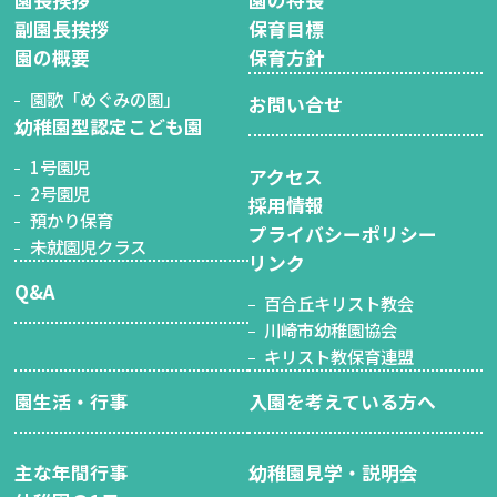
園長挨拶
園の特長
副園長挨拶
保育目標
園の概要
保育方針
園歌「めぐみの園」
お問い合せ
幼稚園型認定こども園
1号園児
アクセス
2号園児
採用情報
預かり保育
プライバシーポリシー
未就園児クラス
リンク
Q&A
百合丘キリスト教会
川崎市幼稚園協会
キリスト教保育連盟
園生活・行事
入園を考えている方へ
主な年間行事
幼稚園見学・説明会