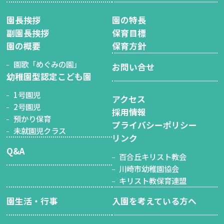
園長挨拶
園の特長
副園長挨拶
保育目標
園の概要
保育方針
園歌「めぐみの園」
お問い合せ
幼稚園型認定こども園
1号園児
アクセス
2号園児
採用情報
預かり保育
プライバシーポリシー
未就園児クラス
リンク
Q&A
百合丘キリスト教会
川崎市幼稚園協会
キリスト教保育連盟
園生活・行事
入園を考えている方へ