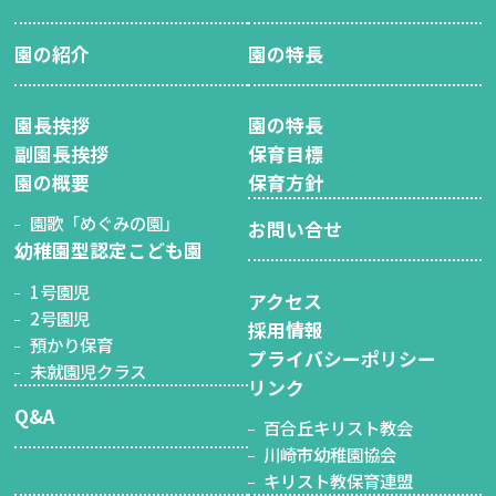
園の紹介
園の特長
園長挨拶
園の特長
副園長挨拶
保育目標
園の概要
保育方針
園歌「めぐみの園」
お問い合せ
幼稚園型認定こども園
1号園児
アクセス
2号園児
採用情報
預かり保育
プライバシーポリシー
未就園児クラス
リンク
Q&A
百合丘キリスト教会
川崎市幼稚園協会
キリスト教保育連盟