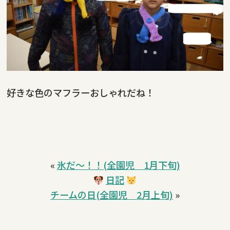
好きな色のマフラーおしゃれだね！
«
氷だ～！！(全園児 1月下旬)
日記
チームの日(全園児 2月上旬)
»