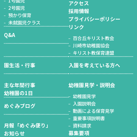
1号園児
アクセス
2号園児
採用情報
預かり保育
プライバシーポリシー
未就園児クラス
リンク
Q&A
百合丘キリスト教会
川崎市幼稚園協会
キリスト教保育連盟
園生活・行事
入園を考えている方へ
主な年間行事
幼稚園見学・説明会
幼稚園の1日
幼稚園見学
入園説明会
めぐみブログ
動画による保育見学
重要事項説明書
月報「めぐみ便り」
資料請求
募集要項
お知らせ