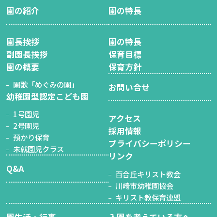
園の紹介
園の特長
園長挨拶
園の特長
副園長挨拶
保育目標
園の概要
保育方針
園歌「めぐみの園」
お問い合せ
幼稚園型認定こども園
1号園児
アクセス
2号園児
採用情報
預かり保育
プライバシーポリシー
未就園児クラス
リンク
Q&A
百合丘キリスト教会
川崎市幼稚園協会
キリスト教保育連盟
園生活・行事
入園を考えている方へ